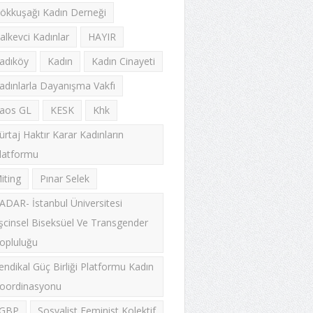
ökkuşağı Kadın Derneği
alkevci Kadınlar
HAYIR
adıköy
Kadın
Kadın Cinayeti
adınlarla Dayanışma Vakfı
aos GL
KESK
Khk
ürtaj Haktır Karar Kadınların
latformu
iting
Pınar Selek
ADAR- İstanbul Üniversitesi
şcinsel Biseksüel Ve Transgender
opluluğu
endikal Güç Birliği Platformu Kadın
oordinasyonu
GBP
Sosyalist Feminist Kolektif