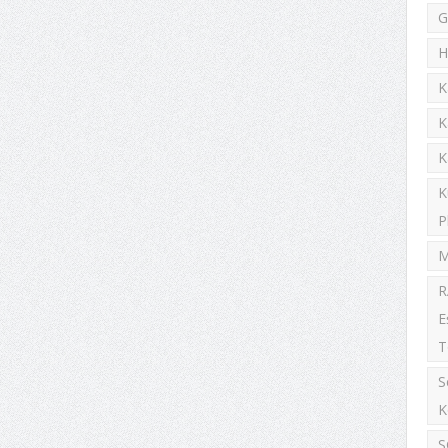
G
H
K
K
K
K
P
M
R
E
T
S
K
S