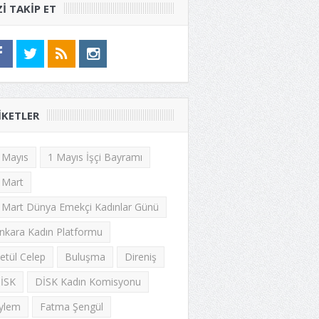
ZI TAKIP ET
IKETLER
 Mayıs
1 Mayıs İşçi Bayramı
 Mart
 Mart Dünya Emekçi Kadınlar Günü
nkara Kadın Platformu
etül Celep
Buluşma
Direniş
İSK
DİSK Kadın Komisyonu
ylem
Fatma Şengül