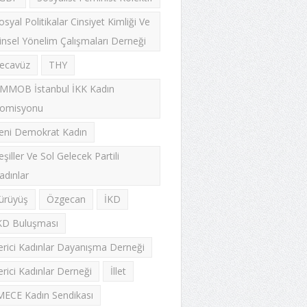
osyal Politikalar Cinsiyet Kimliği Ve
insel Yönelim Çalışmaları Derneği
ecavüz
THY
MMOB İstanbul İKK Kadın
omisyonu
eni Demokrat Kadın
eşiller Ve Sol Gelecek Partili
adınlar
ürüyüş
Özgecan
İKD
KD Buluşması
lerici Kadınlar Dayanışma Derneği
lerici Kadınlar Derneği
İllet
MECE Kadın Sendikası