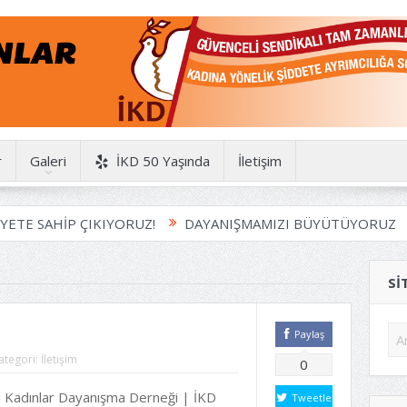
r
Galeri
İKD 50 Yaşında
İletişim
 SAHİP ÇIKIYORUZ!
DAYANIŞMAMIZI BÜYÜTÜYORUZ
H
SI
Paylaş
ategori:
İletişim
0
ci Kadınlar Dayanışma Derneği | İKD
Tweetle