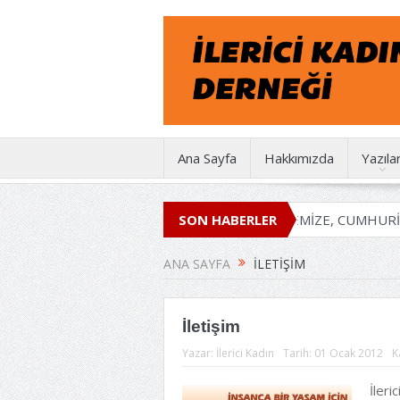
Ana Sayfa
Hakkımızda
Yazıla
İKD 50 YAŞINDA
EMEĞİMİZE, İRADEMİZE, CUMHURİYETE
SON HABERLER
ANA SAYFA
İLETIŞIM
İletişim
Yazar:
İlerici Kadın
Tarih:
01 Ocak 2012
K
İleri