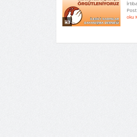
İrti
Post
oku