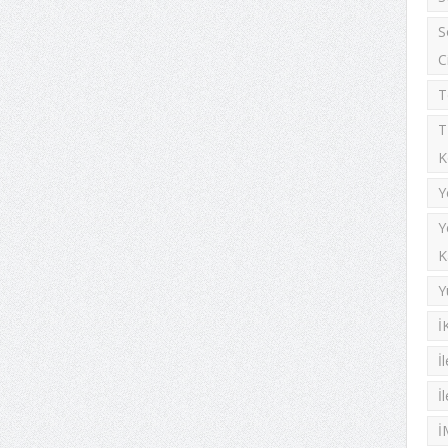
S
C
T
T
K
Y
Y
K
Y
İ
İ
İ
İ