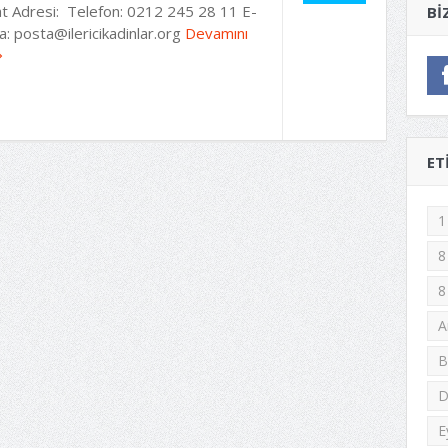
bat Adresi: Telefon: 0212 245 28 11 E-
BI
a:
posta@ilericikadinlar.org
Devamını
ET
1
8
8
A
B
D
E