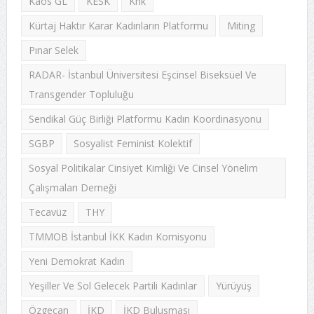
Kaos GL
KESK
Khk
Kürtaj Haktır Karar Kadınların Platformu
Miting
Pınar Selek
RADAR- İstanbul Üniversitesi Eşcinsel Biseksüel Ve
Transgender Topluluğu
Sendikal Güç Birliği Platformu Kadın Koordinasyonu
SGBP
Sosyalist Feminist Kolektif
Sosyal Politikalar Cinsiyet Kimliği Ve Cinsel Yönelim
Çalışmaları Derneği
Tecavüz
THY
TMMOB İstanbul İKK Kadın Komisyonu
Yeni Demokrat Kadın
Yeşiller Ve Sol Gelecek Partili Kadınlar
Yürüyüş
Özgecan
İKD
İKD Buluşması