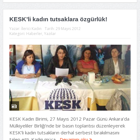
KESK’li kadın tutsaklara özgürlük!
Yazar:
İlerici Kadın
Tarih:
29 Mayıs 2012
Kategori:
Haberler
,
Yazılar
KESK Kadın Birimi, 27 Mayıs 2012 Pazar Günü Ankara’da
Mülkiyeliler Birliği’nde bir basın toplantısı düzenleyerek
KESK’li kadın tutsakların derhal serbest bırakılmasını
talep etti. Kadın müca...
Devamını oku