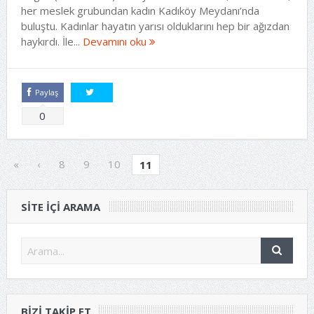
her meslek grubundan kadın Kadıköy Meydanı’nda
buluştu. Kadınlar hayatın yarısı olduklarını hep bir ağızdan
haykırdı. İle...
Devamını oku
Paylaş
Tweetle
0
«
‹
8
9
10
11
SITE IÇI ARAMA
BIZI TAKIP ET