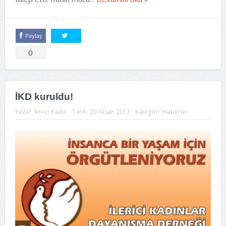
Paylaş
Tweetle
0
İKD kuruldu!
Yazar:
İlerici Kadın
Tarih:
20 Nisan 2012
Kategori:
Haberler