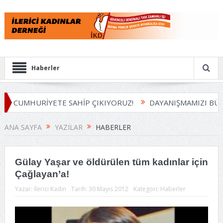
Haberler
CUMHURİYETE SAHİP ÇIKIYORUZ!
DAYANIŞMAMIZI BÜYÜTÜ
ANA SAYFA
YAZILAR
HABERLER
Gülay Yaşar ve öldürülen tüm kadınlar için
Çağlayan’a!
Yazar:
İlerici Kadın
Tarih:
30 Mayıs 2012
Kategori:
Haberler