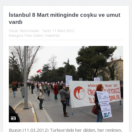
İstanbul 8 Mart mitinginde coşku ve umut
vardı
Yazar:
İlerici Kadın
Tarih:
11 Mart 2012
Kategori:
Foto Galeri
,
Haberler
Bugün (11.03.2012) Türkiye’deki her dilden, her renkten,