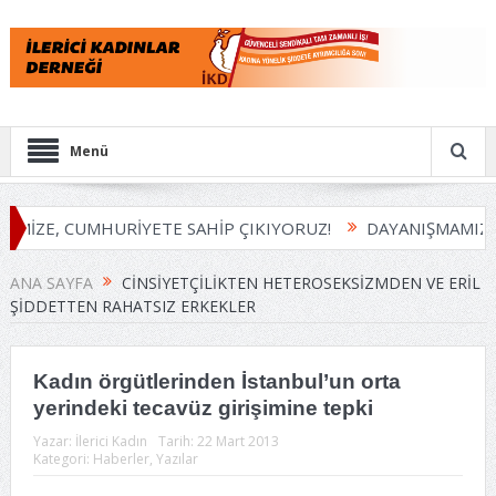
Menü
EMİZE, CUMHURİYETE SAHİP ÇIKIYORUZ!
DAYANIŞMAMIZI 
ANA SAYFA
CINSIYETÇILIKTEN HETEROSEKSIZMDEN VE ERIL
ŞIDDETTEN RAHATSIZ ERKEKLER
Kadın örgütlerinden İstanbul’un orta
yerindeki tecavüz girişimine tepki
Yazar:
İlerici Kadın
Tarih:
22 Mart 2013
Kategori:
Haberler
,
Yazılar