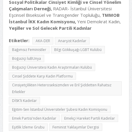
Sosyal Politikalar Cinsiyet Kimliği ve Cinsel Yönelim
Çalışmaları Derneği,
RADAR- İstanbul Üniversitesi
Eşcinsel Biseksüel ve Transgender Topluluğu,
TMMOB
İstanbul İKK Kadın Komisyonu,
Yeni Demokrat Kadın,
Yeşiller ve Sol Gelecek Partili Kadınlar
Etiketler:
AKA-DER
Anarşist Kadınlar
Bağımsız Feministler
Bilgi Gökkuşağı LGBT Kulübü
Boğaziçi luBUnya
Boğaziçi Üniversitesi Kadın Araştırmaları Kulübü
Cinsel Şiddete Karşı Kadın Platformu
Cinsiyetçilikten Heteroseksizmden ve Eril Şiddetten Rahatsız
Erkekler
DİSK'li Kadınlar
Eğitim-Sen İstanbul Üniversiteler Şubesi Kadın Komisyonu
Emek Partisi'nden Kadınlar
Emekçi Hareket Partili Kadınlar
Eşitlik İzleme Grubu
Feminist Yaklaşımlar Dergisi