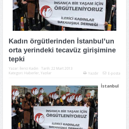
Kadın örgütlerinden İstanbul’un
orta yerindeki tecavüz girişimine
tepki
Yazar:
İlerici Kadın
Tarih:
22 Mart 2013
Kategori:
Haberler
,
Yazılar
Yazdır
E-posta
İstanbul