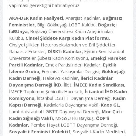
yapılması gerektiğini hatırlatıyoruz.
AKA-DER Kadın Faaliyeti,
Anarşist Kadınlar,
Bağımsız
Feministler,
Bilgi Gökkuşağı LGBT Kulübü,
Boğaziçi
luBUnya,
Boğaziçi Üniversitesi Kadın Araştırmaları
Kulübü,
Cinsel Şiddete Karşı Kadın Platformu,
Cinsiyetçilikten Heteroseksizmden ve Eril Şiddetten
Rahatsız Erkekler,
DİSK’li Kadınlar,
Eğitim-Sen İstanbul
Üniversiteler Şubesi Kadın Komisyonu,
Emekçi Hareket
Partili Kadınlar,
Emek Partisi’nden Kadınlar,
Eşitlik
İzleme Grubu,
Feminist Yaklaşımlar Dergisi,
Gökkuşağı
Kadın Derneği,
Halkevci Kadınlar,
İlerici Kadınlar
Dayanışma Derneği İKD,
İllet,
İMECE Kadın Sendikası,
İMECE Toplumun Şehircilik Hareketi,
İstanbul İHD Kadın
Komisyonu,
İstanbul LGBTT Dayanışma Derneği,
Kadın
Kapısı Derneği,
Kadınlarla Dayanışma Vakfı,
Kaos GL,
Lambdaistanbul LGBTT Dayanışma Derneği,
Mor Çatı
Kadın Sığınağı Vakfı,
MSGSÜ Flu Baykuş,
ÖDP’li
Kadınlar,
Pembe Hayat LGBTT Dayanışma Derneği,
Sosyalist Feminist Kolektif,
Sosyalist Kadın Meclisleri,