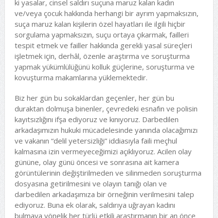
ki yasalar, cinsel saldırı suçuna maruz kalan kadın
ve/veya çocuk hakkında herhangi bir ayrım yapmaksızın,
suça maruz kalan kişilerin özel hayatları ile ilgili hiçbir
sorgulama yapmaksızın, suçu ortaya çıkarmak, failleri
tespit etmek ve failler hakkında gerekli yasal süreçleri
işletmek için, derhâl, özenle araştırma ve soruşturma
yapmak yükümlülüğünü kolluk güçlerine, soruşturma ve
kovuşturma makamlarına yüklemektedir.
Biz her gün bu sokaklardan geçenler, her gün bu
duraktan dolmuşa binenler, çevredeki esnafın ve polisin
kayıtsızlığını ifşa ediyoruz ve kınıyoruz. Darbedilen
arkadaşımızın hukuki mücadelesinde yanında olacağımızı
ve vakanın “delil yetersizliği” iddiasıyla faili meçhul
kalmasına izin vermeyeceğimizi açıklıyoruz. Acilen olay
gününe, olay günü öncesi ve sonrasına ait kamera
görüntülerinin değiştirilmeden ve silinmeden soruşturma
dosyasına getirilmesini ve olayın tanığı olan ve
darbedilen arkadaşımıza bir örneğinin verilmesini talep
ediyoruz. Buna ek olarak, saldırıya uğrayan kadını
bulmaya yönelik her türlü etkili araştırmanın bir an önce