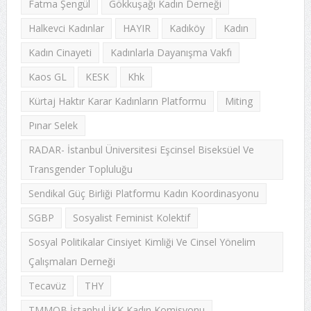
Fatma Şengül
Gökkuşağı Kadın Derneği
Halkevci Kadınlar
HAYIR
Kadıköy
Kadın
Kadın Cinayeti
Kadınlarla Dayanışma Vakfı
Kaos GL
KESK
Khk
Kürtaj Haktır Karar Kadınların Platformu
Miting
Pınar Selek
RADAR- İstanbul Üniversitesi Eşcinsel Biseksüel Ve
Transgender Topluluğu
Sendikal Güç Birliği Platformu Kadın Koordinasyonu
SGBP
Sosyalist Feminist Kolektif
Sosyal Politikalar Cinsiyet Kimliği Ve Cinsel Yönelim
Çalışmaları Derneği
Tecavüz
THY
TMMOB İstanbul İKK Kadın Komisyonu