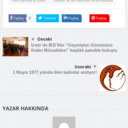
Yeni Demokrat Kadın
Yeşiller ve Sol Gelecek Partili Kadınlar
Paylaş
0
Tweetle
Paylaş
Paylaş
Önceki
İzmir’de İKD’liler “Geçmişten Günümüze
Kadın Mücadelesi” başlıklı panelde buluştu
Sonraki
1 Mayıs 1977 yılında ölen kadınlar anılıyor!
YAZAR HAKKINDA