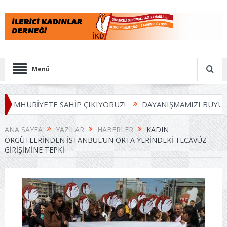
Menü
HURİYETE SAHİP ÇIKIYORUZ!
DAYANIŞMAMIZI BÜYÜTÜYO
ANA SAYFA
YAZILAR
HABERLER
KADIN
ÖRGÜTLERINDEN İSTANBUL’UN ORTA YERINDEKI TECAVÜZ
GIRIŞIMINE TEPKI