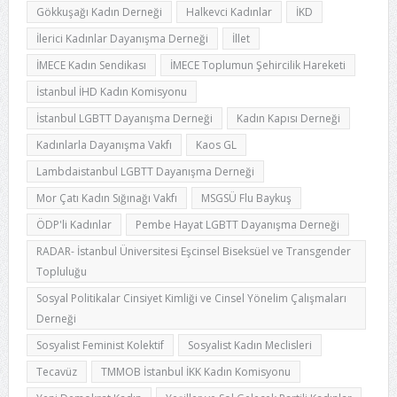
Gökkuşağı Kadın Derneği
Halkevci Kadınlar
İKD
İlerici Kadınlar Dayanışma Derneği
İllet
İMECE Kadın Sendikası
İMECE Toplumun Şehircilik Hareketi
İstanbul İHD Kadın Komisyonu
İstanbul LGBTT Dayanışma Derneği
Kadın Kapısı Derneği
Kadınlarla Dayanışma Vakfı
Kaos GL
Lambdaistanbul LGBTT Dayanışma Derneği
Mor Çatı Kadın Sığınağı Vakfı
MSGSÜ Flu Baykuş
ÖDP'li Kadınlar
Pembe Hayat LGBTT Dayanışma Derneği
RADAR- İstanbul Üniversitesi Eşcinsel Biseksüel ve Transgender
Topluluğu
Sosyal Politikalar Cinsiyet Kimliği ve Cinsel Yönelim Çalışmaları
Derneği
Sosyalist Feminist Kolektif
Sosyalist Kadın Meclisleri
Tecavüz
TMMOB İstanbul İKK Kadın Komisyonu