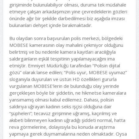
girişiminde bulunulabiliyor olması, duruma tek müdahale
etmeye çalışan arkadaşımızın yine çevredekilerin gözleri
önünde ağır bir şekilde darbedilmesi biz aşağıda imzası
bulunanları dehşet içinde bırakmaktadır.
Bu olaydan sonra başvurulan polis merkezi, bölgedeki
MOBESE kamerasının olay mahalini çekmiyor olduğunu
belirtmiş ve bu nedenle kamera kayıtları aracılığıyla
saldırganların eşkâl tespitinin yapılamayacağını ima
etmiştir. Emniyet Müdürlüğü tarafından “Polisin dijital
gözü” olarak lanse edilen; “Polis uyur, MOBESE uyumaz”
sloganıyla duyurulan ve üstün HD özellikleri gururla
vurgulanan MOBESE’lerin de bulunduğu olay yerinde
gerçekleşen böyle bir şiddetin, ne hikmetse kameralara
yansımamış olması kabul edilemez. Dahası, polisin
saldırıya uğrayan kadının seks işçisi olduğuna dair
“şüpheleri”; tecavüz girişimine uğramış, kaçırılmış ve
akıbeti bilinmeyen kadının uğradığı şiddeti normal, hatta
reva görmelerine, dolayısıyla bu konuda araştırma
yapmaya gerek duymamalarına neden olmaktadır. Oysa