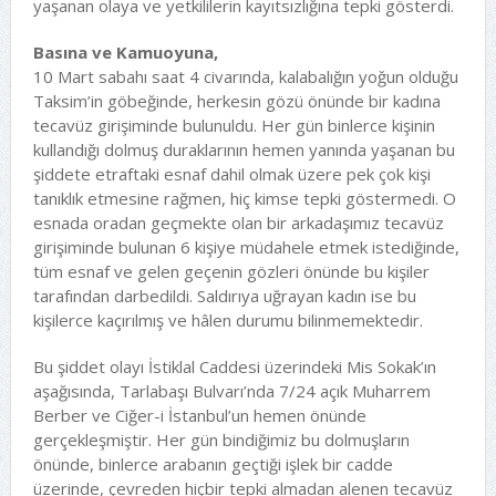
yaşanan olaya ve yetkililerin kayıtsızlığına tepki gösterdi.
Basına ve Kamuoyuna,
10 Mart sabahı saat 4 civarında, kalabalığın yoğun olduğu
Taksim’in göbeğinde, herkesin gözü önünde bir kadına
tecavüz girişiminde bulunuldu. Her gün binlerce kişinin
kullandığı dolmuş duraklarının hemen yanında yaşanan bu
şiddete etraftaki esnaf dahil olmak üzere pek çok kişi
tanıklık etmesine rağmen, hiç kimse tepki göstermedi. O
esnada oradan geçmekte olan bir arkadaşımız tecavüz
girişiminde bulunan 6 kişiye müdahele etmek istediğinde,
tüm esnaf ve gelen geçenin gözleri önünde bu kişiler
tarafından darbedildi. Saldırıya uğrayan kadın ise bu
kişilerce kaçırılmış ve hâlen durumu bilinmemektedir.
Bu şiddet olayı İstiklal Caddesi üzerindeki Mis Sokak’ın
aşağısında, Tarlabaşı Bulvarı’nda 7/24 açık Muharrem
Berber ve Ciğer-i İstanbul’un hemen önünde
gerçekleşmiştir. Her gün bindiğimiz bu dolmuşların
önünde, binlerce arabanın geçtiği işlek bir cadde
üzerinde, çevreden hiçbir tepki almadan alenen tecavüz