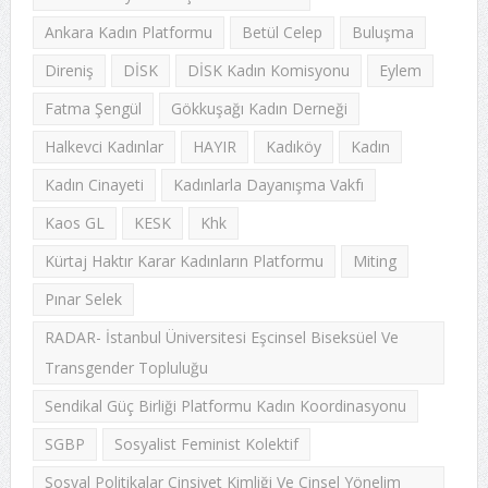
Ankara Kadın Platformu
Betül Celep
Buluşma
Direniş
DİSK
DİSK Kadın Komisyonu
Eylem
Fatma Şengül
Gökkuşağı Kadın Derneği
Halkevci Kadınlar
HAYIR
Kadıköy
Kadın
Kadın Cinayeti
Kadınlarla Dayanışma Vakfı
Kaos GL
KESK
Khk
Kürtaj Haktır Karar Kadınların Platformu
Miting
Pınar Selek
RADAR- İstanbul Üniversitesi Eşcinsel Biseksüel Ve
Transgender Topluluğu
Sendikal Güç Birliği Platformu Kadın Koordinasyonu
SGBP
Sosyalist Feminist Kolektif
Sosyal Politikalar Cinsiyet Kimliği Ve Cinsel Yönelim