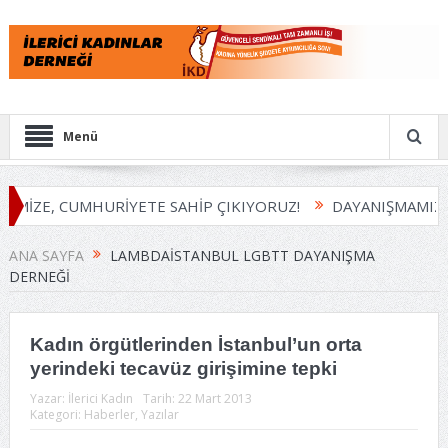
Menü
EMİZE, CUMHURİYETE SAHİP ÇIKIYORUZ!
DAYANIŞMAMIZI 
ANA SAYFA
LAMBDAISTANBUL LGBTT DAYANIŞMA
DERNEĞI
Kadın örgütlerinden İstanbul’un orta
yerindeki tecavüz girişimine tepki
Yazar:
İlerici Kadın
Tarih:
22 Mart 2013
Kategori:
Haberler
,
Yazılar