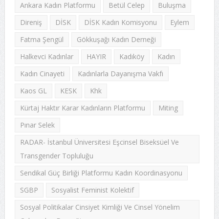
Ankara Kadın Platformu
Betül Celep
Buluşma
Direniş
DİSK
DİSK Kadın Komisyonu
Eylem
Fatma Şengül
Gökkuşağı Kadın Derneği
Halkevci Kadınlar
HAYIR
Kadıköy
Kadın
Kadın Cinayeti
Kadınlarla Dayanışma Vakfı
Kaos GL
KESK
Khk
Kürtaj Haktır Karar Kadınların Platformu
Miting
Pınar Selek
RADAR- İstanbul Üniversitesi Eşcinsel Biseksüel Ve
Transgender Topluluğu
Sendikal Güç Birliği Platformu Kadın Koordinasyonu
SGBP
Sosyalist Feminist Kolektif
Sosyal Politikalar Cinsiyet Kimliği Ve Cinsel Yönelim