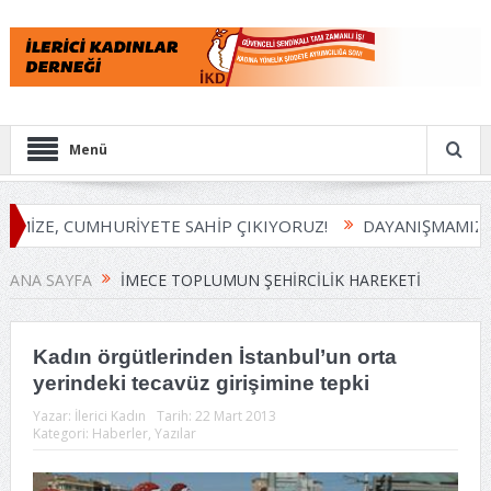
Menü
EMİZE, CUMHURİYETE SAHİP ÇIKIYORUZ!
DAYANIŞMAMIZI 
ANA SAYFA
İMECE TOPLUMUN ŞEHIRCILIK HAREKETI
Kadın örgütlerinden İstanbul’un orta
yerindeki tecavüz girişimine tepki
Yazar:
İlerici Kadın
Tarih:
22 Mart 2013
Kategori:
Haberler
,
Yazılar