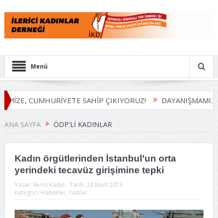
Menü
EMİZE, CUMHURİYETE SAHİP ÇIKIYORUZ!
DAYANIŞMAMIZI 
ANA SAYFA
ÖDP'LI KADINLAR
Kadın örgütlerinden İstanbul’un orta
yerindeki tecavüz girişimine tepki
Yazar:
İlerici Kadın
Tarih:
22 Mart 2013
Kategori:
Haberler
,
Yazılar