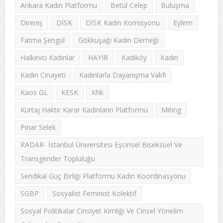
Ankara Kadın Platformu
Betül Celep
Buluşma
Direniş
DİSK
DİSK Kadın Komisyonu
Eylem
Fatma Şengül
Gökkuşağı Kadın Derneği
Halkevci Kadınlar
HAYIR
Kadıköy
Kadın
Kadın Cinayeti
Kadınlarla Dayanışma Vakfı
Kaos GL
KESK
Khk
Kürtaj Haktır Karar Kadınların Platformu
Miting
Pınar Selek
RADAR- İstanbul Üniversitesi Eşcinsel Biseksüel Ve
Transgender Topluluğu
Sendikal Güç Birliği Platformu Kadın Koordinasyonu
SGBP
Sosyalist Feminist Kolektif
Sosyal Politikalar Cinsiyet Kimliği Ve Cinsel Yönelim