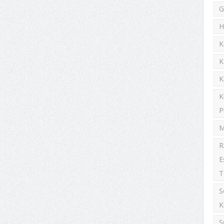
G
H
K
K
K
K
P
M
R
E
T
S
K
S