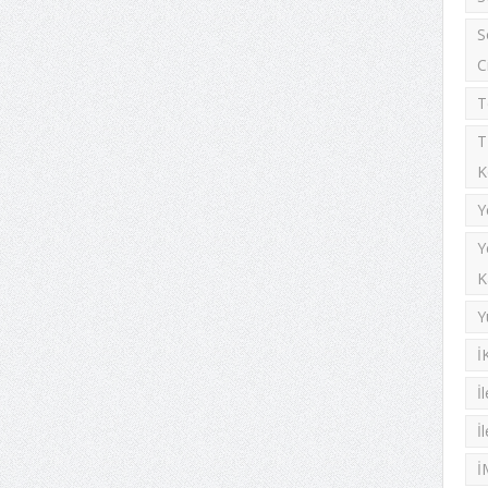
S
C
T
T
K
Y
Y
K
Y
İ
İ
İ
İ