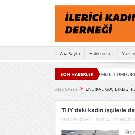
Ana Sayfa
Hakkımızda
Yazıla
İKD 50 YAŞINDA
EMEĞİMİZE, İRADEMİZE, CUMHURİYETE
SON HABERLER
ANA SAYFA
ENDIKAL GÜÇ BIRLIĞI 
THY’deki kadın işçilerle da
Yazar:
İlerici Kadın
Tarih:
25 Temmuz 201
Grev 