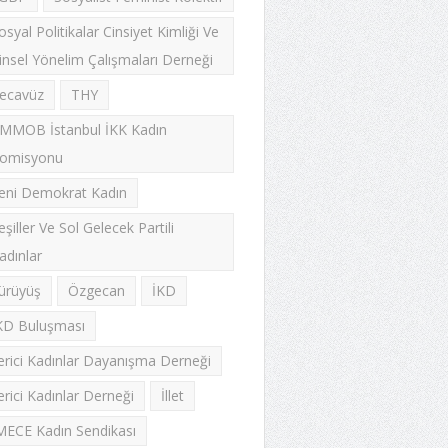
osyal Politikalar Cinsiyet Kimliği Ve
insel Yönelim Çalışmaları Derneği
ecavüz
THY
MMOB İstanbul İKK Kadın
omisyonu
eni Demokrat Kadın
eşiller Ve Sol Gelecek Partili
adınlar
ürüyüş
Özgecan
İKD
KD Buluşması
lerici Kadınlar Dayanışma Derneği
lerici Kadınlar Derneği
İllet
MECE Kadın Sendikası