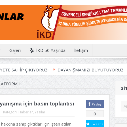
r
Galeri
İKD 50 Yaşında
İletişim
 SAHİP ÇIKIYORUZ!
DAYANIŞMAMIZI BÜYÜTÜYORUZ
H
PLATFORMU
SI
yanışma için basın toplantısı
Paylaş
2
Kategori:
Haberler
,
Yazılar
0
hakkına sahip çıktıkları için işten atılan
Tweetle