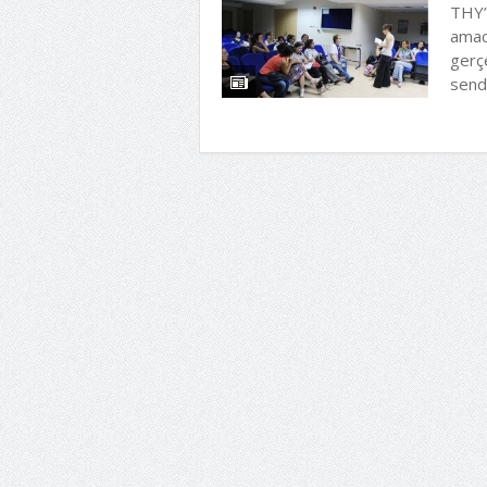
THY’d
amac
gerçe
sendi