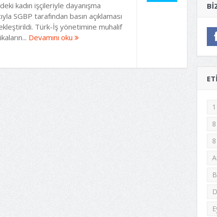
eki kadın işçileriyle dayanışma
BI
ıyla SGBP tarafından basın açıklaması
kleştirildi. Türk-İş yönetimine muhalif
kaların...
Devamını oku
ET
1
8
8
A
B
D
E