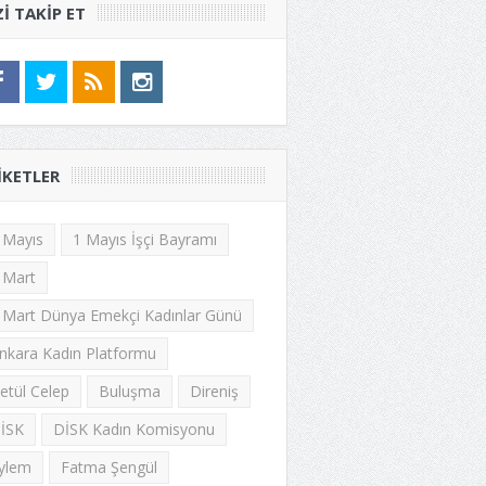
ZI TAKIP ET
IKETLER
 Mayıs
1 Mayıs İşçi Bayramı
 Mart
 Mart Dünya Emekçi Kadınlar Günü
nkara Kadın Platformu
etül Celep
Buluşma
Direniş
İSK
DİSK Kadın Komisyonu
ylem
Fatma Şengül