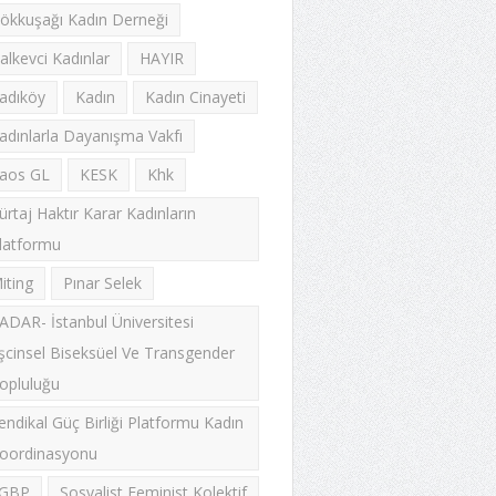
ökkuşağı Kadın Derneği
alkevci Kadınlar
HAYIR
adıköy
Kadın
Kadın Cinayeti
adınlarla Dayanışma Vakfı
aos GL
KESK
Khk
ürtaj Haktır Karar Kadınların
latformu
iting
Pınar Selek
ADAR- İstanbul Üniversitesi
şcinsel Biseksüel Ve Transgender
opluluğu
endikal Güç Birliği Platformu Kadın
oordinasyonu
GBP
Sosyalist Feminist Kolektif