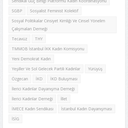
Sendikal Güç Birliği Platformu Kadın Koordinasyonu
SGBP
Sosyalist Feminist Kolektif
Sosyal Politikalar Cinsiyet Kimliği Ve Cinsel Yönelim
Çalışmaları Derneği
Tecavüz
THY
TMMOB İstanbul İKK Kadın Komisyonu
Yeni Demokrat Kadın
Yeşiller Ve Sol Gelecek Partili Kadınlar
Yürüyüş
Özgecan
İKD
İKD Buluşması
İlerici Kadınlar Dayanışma Derneği
İlerici Kadınlar Derneği
İllet
İMECE Kadın Sendikası
İstanbul Kadın Dayanışması
İSİG