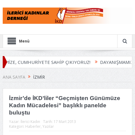
Menü
MİZE, CUMHURİYETE SAHİP ÇIKIYORUZ!
DAYANIŞMAMIZI 
ANA SAYFA
İZMIR
İzmir’de İKD’liler “Geçmişten Günümüze
Kadın Mücadelesi” başlıklı panelde
buluştu
Yazar:
İlerici Kadın
Tarih:
17 Mart 2013
Kategori:
Haberler
,
Yazılar