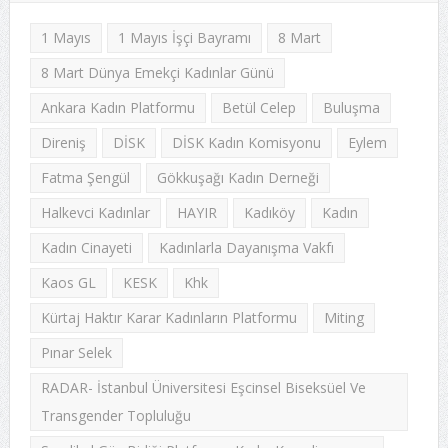
1 Mayıs
1 Mayıs İşçi Bayramı
8 Mart
8 Mart Dünya Emekçi Kadınlar Günü
Ankara Kadın Platformu
Betül Celep
Buluşma
Direniş
DİSK
DİSK Kadın Komisyonu
Eylem
Fatma Şengül
Gökkuşağı Kadın Derneği
Halkevci Kadınlar
HAYIR
Kadıköy
Kadın
Kadın Cinayeti
Kadınlarla Dayanışma Vakfı
Kaos GL
KESK
Khk
Kürtaj Haktır Karar Kadınların Platformu
Miting
Pınar Selek
RADAR- İstanbul Üniversitesi Eşcinsel Biseksüel Ve
Transgender Topluluğu