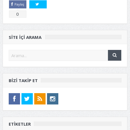
Paylaş
Tweetle
0
SITE IÇI ARAMA
BIZI TAKIP ET
ETIKETLER