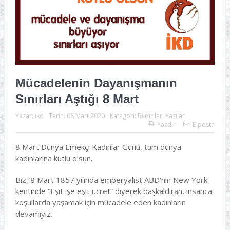
Mücadelenin Dayanışmanın
Sınırları Aştığı 8 Mart
Yazar:
ikd
Tarih:
06 Mart 2020
Kategori:
Bildiriler
,
Yazılar
Yazdır
E-posta
8 Mart Dünya Emekçi Kadınlar Günü, tüm dünya
kadınlarına kutlu olsun.
Biz, 8 Mart 1857 yılında emperyalist ABD’nin New York
kentinde “Eşit işe eşit ücret” diyerek başkaldıran, insanca
koşullarda yaşamak için mücadele eden kadınların
devamıyız.