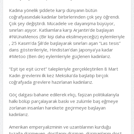
Kadına yönelik şiddete karşı dünyanın bütün
coğrafyasındaki kadınlar birbirlerinden çok şey öğrendi.
Çok şey değiştirdi. Mücadele ve dayanışma büyüyor,
sınırları aşıyor. Katliamlara karşı Arjantin’de başlayan
#NiUnaMenos (Bir kişi daha eksilmeyeceğiz) eylemleriyle
, 25 Kasım’da Şili’de başlayarak sınırları aşan “Las tesis”
dans gösterileriyle, Hindistan’dan Japonya’ya kadar
#Metoo (Ben de) eylemleriyle güçlenen kadınlarız.
“Eşit işe eşit ücret” talepleriyle gerçekleştirilen 8 Mart
Kadın grevlerini ilk kez Meksika’da başlatıp birçok
coğrafyada grevlere hazırlanan kadınlarız.
Göç dalgası bahane edilerek ırkçı, faşizan politikalarıyla
halkı bölüp parçalayarak baskı ve zulümle baş eğmeye
zorlanan insanları harekete geçirmeye başlayan
kadınlarız.
Amerikan emperyalizminin ve uzantılarının kurduğu
tuzağa düşmeyen, dostlarını düşman, düşmanlarını dost