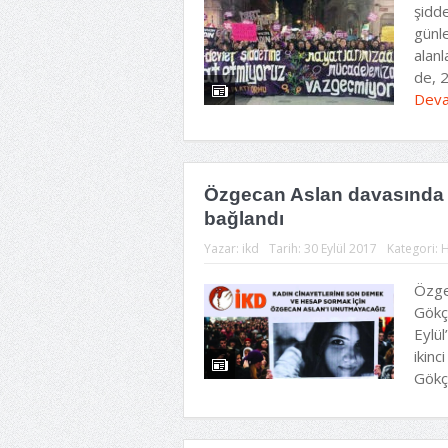
şidd
günl
alan
de, 2
Deva
Özgecan Aslan davasında ‘c
bağlandı
Yazar:
ikd
Tarih:
30 Eylül 2017
Kategori:
H
Özge
Gökçe
Eylü
ikinc
Gökç