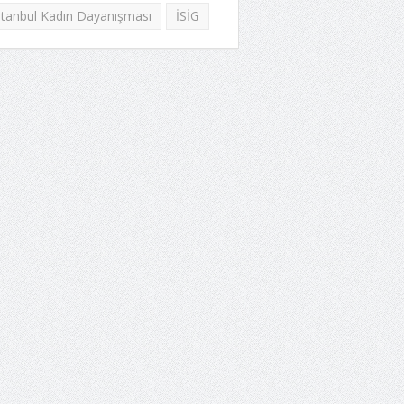
stanbul Kadın Dayanışması
İSİG