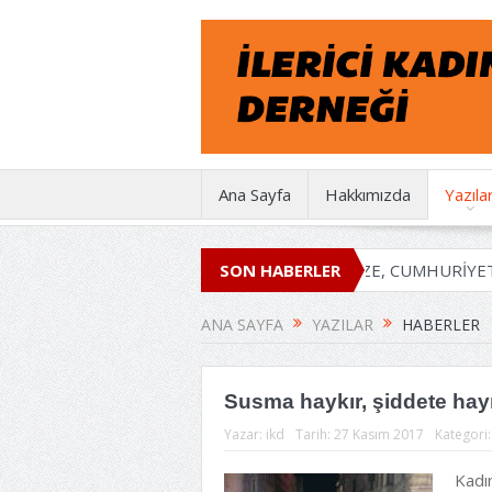
Ana Sayfa
Hakkımızda
Yazıla
0 YAŞINDA
EMEĞİMİZE, İRADEMİZE, CUMHURİYETE SAHİP Ç
SON HABERLER
ANA SAYFA
YAZILAR
HABERLER
Susma haykır, şiddete hayı
Yazar:
ikd
Tarih:
27 Kasım 2017
Kategori
Kadın