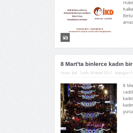
Hükm
Kalkı
Betü
amacı
8 Mart’ta binlerce kadın bi
Yazar:
ikd
Tarih:
09 Mart 2017
Kategori:
8 Mar
cadde
kadın
kadın
yürüd