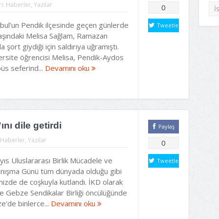
i:
Haberler
,
Yazılar
0
İ
nbul’un Pendik ilçesinde geçen günlerde
Tweetle
aşındaki Melisa Sağlam, Ramazan
a şort giydiği için saldırıya uğramıştı.
ersite öğrencisi Melisa, Pendik-Aydos
üs seferind...
Devamını oku
nı dile getirdi
Paylaş
Haberler
,
Yazılar
0
ıs Uluslararası Birlik Mücadele ve
Tweetle
nışma Günü tüm dünyada olduğu gibi
izde de coşkuyla kutlandı. İKD olarak
de Gebze Sendikalar Birliği öncülüğünde
e’de binlerce...
Devamını oku