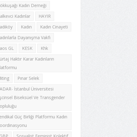
ökkuşağı Kadın Derneği
alkevci Kadınlar
HAYIR
adıköy
Kadın
Kadın Cinayeti
adınlarla Dayanışma Vakfı
aos GL
KESK
Khk
ürtaj Haktır Karar Kadınların
latformu
iting
Pınar Selek
ADAR- İstanbul Üniversitesi
şcinsel Biseksüel Ve Transgender
opluluğu
endikal Güç Birliği Platformu Kadın
oordinasyonu
GBP
Sosyalist Feminist Kolektif