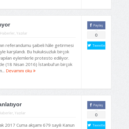
ıyor
Paylaş
Haberler
,
Yazılar
0
nın referandumu şaibeli hâle getirmesi
Tweetle
yle karşılandı. Bu hukuksuzluk birçok
yapılan eylemlerle protesto ediliyor.
de (18 Nisan 2016) İstanbul’un birçok
n...
Devamını oku
nlatıyor
Paylaş
Haberler
,
Yazılar
0
ak 2017 Cuma akşamı 679 sayılı Kanun
Tweetle