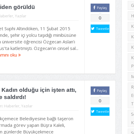
G
iden görüldü
Paylaş
H
aberler
,
Yazılar
0
K
t Suphi Altındöken, 11 Şubat 2015
Tweetle
inde, şehir içi yolcu taşıdığı minibüsüne
K
 üniversite öğrencisi Özgecan Aslan’ı
K
s’ta katletmişti. Özgecan’ın cinsel sal...
mını oku
K
P
M
R
adın olduğu için işten attı,
Paylaş
E
e saldırdı!
0
T
ri:
Haberler
,
Yazılar
Tweetle
S
kçemece Belediyesine bağlı taşeron
K
firmada görev yapan Büşra Kaleli,
n günlerde Büyükçekmece
S