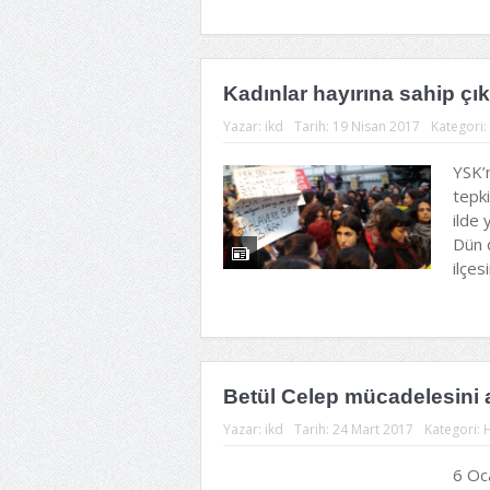
Kadınlar hayırına sahip çık
Yazar:
ikd
Tarih:
19 Nisan 2017
Kategori:
YSK’
tepki
ilde 
Dün 
ilçesi
Betül Celep mücadelesini a
Yazar:
ikd
Tarih:
24 Mart 2017
Kategori:
6 Oc