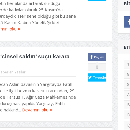
etin her alanda artarak sürdüğü
BI
erde kadınlar olarak 25 Kasım’da
lardaydık. Her sene olduğu gibi bu sene
5 Kasım Kadına Yönelik Şiddet...
mını oku
ET
insel saldırı’ suçu karara
Paylaş
1
0
aberler
,
Yazılar
8
Tweetle
can Aslan davasının Yargıtayda Fatih
8
 ile ilgili bozma kararının ardından, 29
A
l’de Tarsus 1. Ağır Ceza Mahkemesinde
i duruşması yapıldı. Yargıtay, Fatih
B
e hakkınd...
Devamını oku
D
E