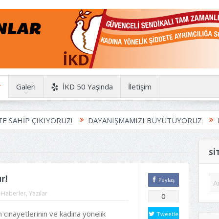
r
Galeri
İKD 50 Yaşında
İletişim
IKIYORUZ!
DAYANIŞMAMIZI BÜYÜTÜYORUZ
HAYDİ MÜ
SI
r!
Paylaş
:
Haberler
,
Yazılar
0
 cinayetlerinin ve kadına yönelik
Tweetle