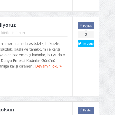
diyoruz
Paylaş
ildiriler
,
Haberler
0
ın her alanında eşitsizlik, haksızlık,
Tweetle
suzluk, baskı ve tahakküm ile karşı
ya olan biz emekçi kadınlar, bu yıl da 8
 Dünya Emekçi Kadınlar Günü’nü
nlığa karşı direner...
Devamını oku
ğolsun
Paylaş