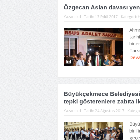
Özgecan Aslan davası yen
Yazar:
ikd
Tarih:
13 Eylül 2017
Kategori:
H
Ahme
tarih
binen
Tarsu
Deva
Büyükçekmece Belediyesi K
tepki gösterenlere zabıta il
Yazar:
ikd
Tarih:
24 Ağustos 2017
Katego
Büyü
bir 
geçe