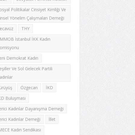
osyal Politikalar Cinsiyet Kimliği Ve
insel Yönelim Çalışmaları Derneği
ecavüz
THY
MMOB İstanbul İKK Kadın
omisyonu
eni Demokrat Kadın
eşiller Ve Sol Gelecek Partili
adınlar
ürüyüş
Özgecan
İKD
KD Buluşması
lerici Kadınlar Dayanışma Derneği
lerici Kadınlar Derneği
İllet
MECE Kadın Sendikası