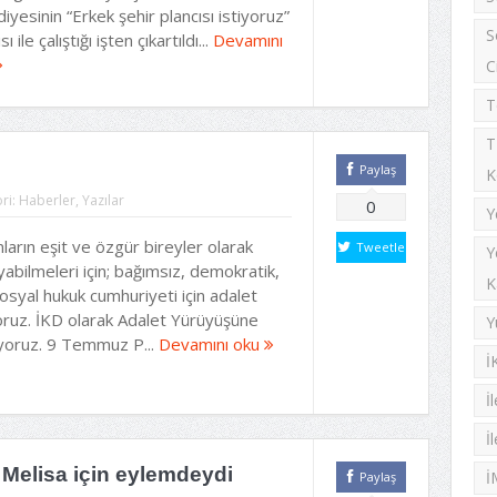
iyesinin “Erkek şehir plancısı istiyoruz”
S
ı ile çalıştığı işten çıkartıldı...
Devamını
C
T
T
Paylaş
K
ri:
Haberler
,
Yazılar
0
Y
ların eşit ve özgür bireyler olarak
Tweetle
Y
abilmeleri için; bağımsız, demokratik,
K
sosyal hukuk cumhuriyeti için adalet
yoruz. İKD olarak Adalet Yürüyüşüne
Y
lıyoruz. 9 Temmuz P...
Devamını oku
İ
İ
İ
 Melisa için eylemdeydi
İ
Paylaş