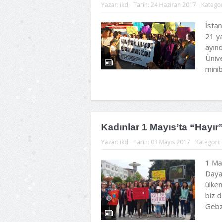
Yazar:
ikd
Tarih:
24 Haziran 2017
Kategor
İsta
21 y
ayınd
Üniv
minib
Kadınlar 1 Mayıs’ta “Hayır”ı
Yazar:
ikd
Tarih:
03 Mayıs 2017
Kategori:
1 May
Daya
ülkem
biz 
Gebz