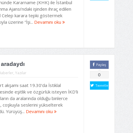
ünde Kararname (KHK) ile İstanbul
nma Ajansı’ndaki işinden ihraç edilen
l Celep karara tepki göstermek
yla üzerine “İşi...
Devamını oku
r aradaydı
Paylaş
Haberler
,
Yazılar
0
t akşamı saat 19.30’da İstiklal
Tweetle
sinde eşitlik ve özgürlük isteyen İKD’li
ların da aralarında olduğu binlerce
, coşkuyla seslerini yükselterek
ü. Yürüyüş...
Devamını oku