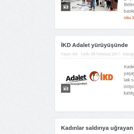
Beled
baskıs
oku
İKD Adalet yürüyüşünde
Yazar:
ikd
Tarih:
08 Temmuz 2017
Katego
Kadın
yaşay
laik 
isti
katı
Kadınlar saldırıya uğrayan