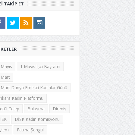
ZI TAKIP ET
IKETLER
 Mayıs
1 Mayıs İşçi Bayramı
 Mart
 Mart Dünya Emekçi Kadınlar Günü
nkara Kadın Platformu
etül Celep
Buluşma
Direniş
İSK
DİSK Kadın Komisyonu
ylem
Fatma Şengül