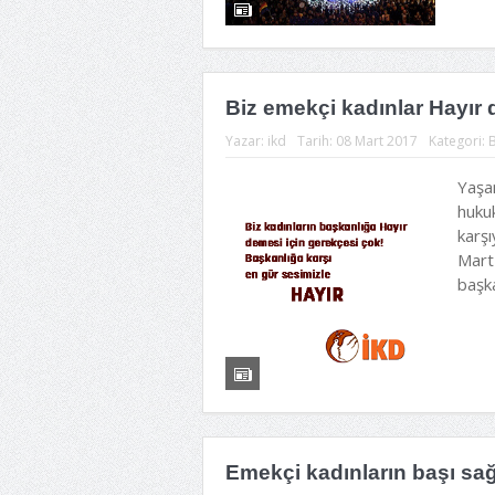
Biz emekçi kadınlar Hayır 
Yazar:
ikd
Tarih:
08 Mart 2017
Kategori:
B
Yaşam
hukuk
karşı
Mart
başka
Emekçi kadınların başı sa