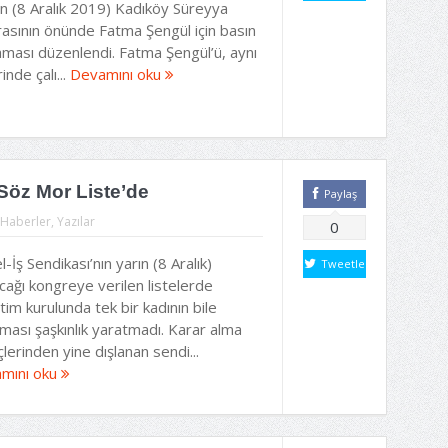
n (8 Aralık 2019) Kadıköy Süreyya
asının önünde Fatma Şengül için basın
aması düzenlendi. Fatma Şengül’ü, aynı
rinde çalı...
Devamını oku
Söz Mor Liste’de
Paylaş
Haberler
,
Yazılar
0
-İş Sendikası’nın yarın (8 Aralık)
Tweetle
cağı kongreye verilen listelerde
im kurulunda tek bir kadının bile
ması şaşkınlık yaratmadı. Karar alma
lerinden yine dışlanan sendi...
mını oku