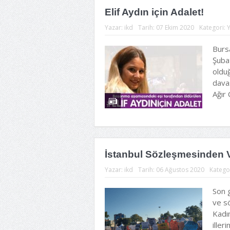
Elif Aydın için Adalet!
Yazar:
ikd
Tarih:
07 Ekim 2020
Kategori:
Y
Bursa
Şuba
olduğ
dava
Ağır
İstanbul Sözleşmesinden
Yazar:
ikd
Tarih:
06 Ağustos 2020
Katego
Son g
ve s
Kadın
iller