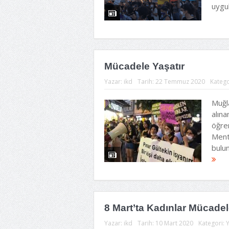
uygul
Mücadele Yaşatır
Yazar:
ikd
Tarih:
22 Temmuz 2020
Katego
Muğl
alın
öğren
Ment
bulun
8 Mart’ta Kadınlar Mücade
Yazar:
ikd
Tarih:
10 Mart 2020
Kategori:
Y