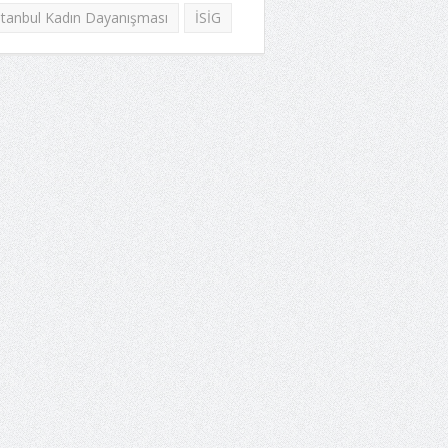
stanbul Kadın Dayanışması
İSİG