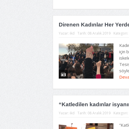
Direnen Kadınlar Her Yerd
Yazar:
ikd
Tarih:
08 Aralık 2019
Kategori:
Kadın
için 
iskel
Tesi
söyle
Deva
“Katledilen kadınlar isyanı
Yazar:
ikd
Tarih:
08 Aralık 2019
Kategori:
“Katl