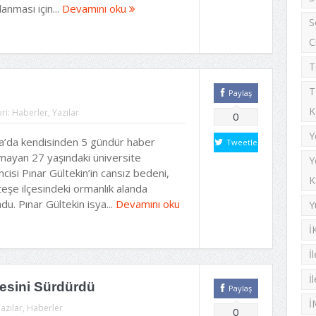
anması için...
Devamını oku
S
C
T
T
Paylaş
K
ri:
Haberler
,
Yazılar
0
Y
a’da kendisinden 5 gündür haber
Tweetle
amayan 27 yaşındaki üniversite
Y
cisi Pınar Gültekin’in cansız bedeni,
K
eşe ilçesindeki ormanlık alanda
du. Pınar Gültekin isya...
Devamını oku
Y
İ
İ
İ
lesini Sürdürdü
Paylaş
İ
azılar
,
Haberler
0