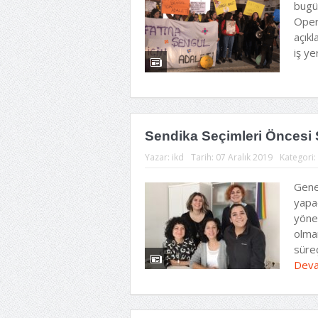
bugü
Oper
açıkl
iş ye
Sendika Seçimleri Öncesi 
Yazar:
ikd
Tarih:
07 Aralık 2019
Kategori:
Genel
yapa
yönet
olma
süreç
Deva