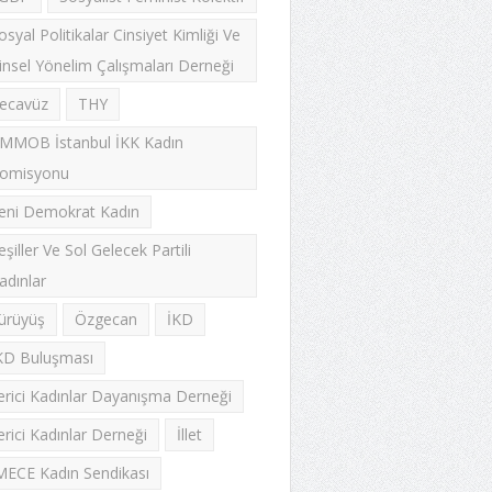
osyal Politikalar Cinsiyet Kimliği Ve
insel Yönelim Çalışmaları Derneği
ecavüz
THY
MMOB İstanbul İKK Kadın
omisyonu
eni Demokrat Kadın
eşiller Ve Sol Gelecek Partili
adınlar
ürüyüş
Özgecan
İKD
KD Buluşması
lerici Kadınlar Dayanışma Derneği
lerici Kadınlar Derneği
İllet
MECE Kadın Sendikası