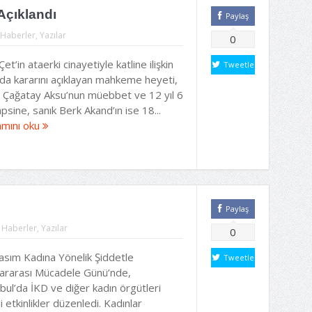
Açıklandı
Paylaş
Haberler
,
Yazılar
0
Çet’in ataerki cinayetiyle katline ilişkin
Tweetle
da kararını açıklayan mahkeme heyeti,
k Çağatay Aksu’nun müebbet ve 12 yıl 6
psine, sanık Berk Akand’ın ise 18...
mını oku
Paylaş
:
Haberler
,
Yazılar
0
asım Kadına Yönelik Şiddetle
Tweetle
lararası Mücadele Günü’nde,
bul’da İKD ve diğer kadın örgütleri
li etkinlikler düzenledi. Kadınlar