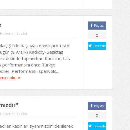
e
Paylaş
Haberler
,
Yazılar
0
lar, Şili’de başlayan danslı protesto
Tweetle
bugün (8 Aralık) Kadıköy-Beşiktaş
esi önünde toplandılar. Kadınlar, Las
s performansını önce Türkçe
diler. Performansı İspanyolc...
mını oku
mızdır”
Paylaş
Haberler
,
Yazılar
0
edilen kadınlar isyanımızdır” denilerek
Tweetle