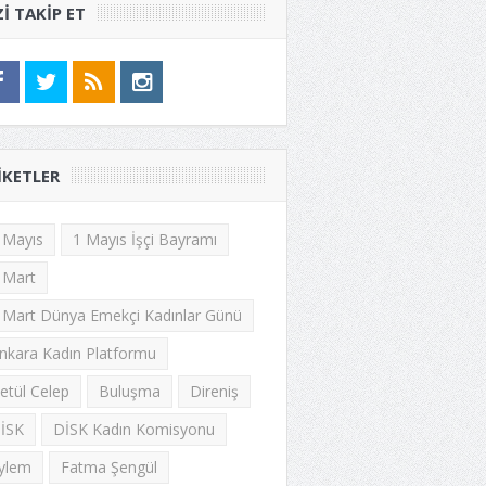
ZI TAKIP ET
IKETLER
 Mayıs
1 Mayıs İşçi Bayramı
 Mart
 Mart Dünya Emekçi Kadınlar Günü
nkara Kadın Platformu
etül Celep
Buluşma
Direniş
İSK
DİSK Kadın Komisyonu
ylem
Fatma Şengül