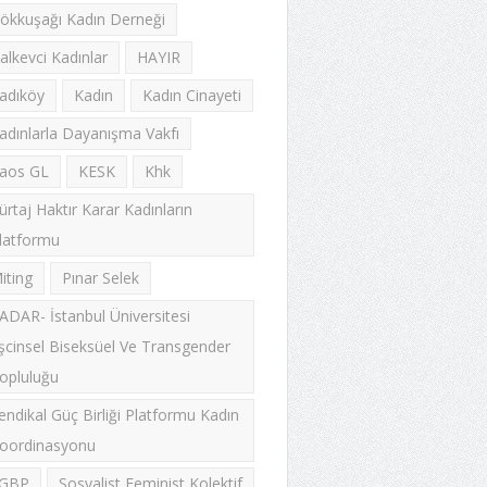
ökkuşağı Kadın Derneği
alkevci Kadınlar
HAYIR
adıköy
Kadın
Kadın Cinayeti
adınlarla Dayanışma Vakfı
aos GL
KESK
Khk
ürtaj Haktır Karar Kadınların
latformu
iting
Pınar Selek
ADAR- İstanbul Üniversitesi
şcinsel Biseksüel Ve Transgender
opluluğu
endikal Güç Birliği Platformu Kadın
oordinasyonu
GBP
Sosyalist Feminist Kolektif