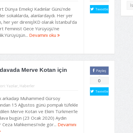
İ
rt Dünya Emekçi Kadınlar Günü’nde
Tweetle
iler sokaklarda, alanlardaydı. Her yer
, her yer direnişİKD olarak İstanbul’da
rt Feminist Gece Yürüyüşü’ne
dık.Yürüyüşün...
Devamını oku
 davada Merve Kotan için
Paylaş
0
ori:
Yazılar
,
Haberler
Tweetle
k arkadaşı Muhammed Gürsoy
fından 15 Ağustos günü pompalı tüfekle
edilen Merve Kotan ve Ekim Türkmen’le
i dava bugün (23 Ocak 2020) Aydın
ır Ceza Mahkemesi’nde gör...
Devamını