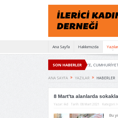
Ana Sayfa
Hakkımızda
Yazıla
0 YAŞINDA
EMEĞİMİZE, İRADEMİZE, CUMHURİYETE SAHİP Ç
SON HABERLER
ANA SAYFA
YAZILAR
HABERLER
8 Mart’ta alanlarda sokak
Yazar:
ikd
Tarih:
08 Mart 2021
Kategori:
Bu y