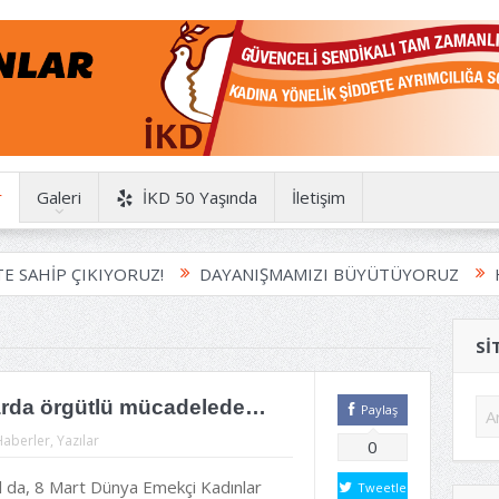
r
Galeri
İKD 50 Yaşında
İletişim
IKIYORUZ!
DAYANIŞMAMIZI BÜYÜTÜYORUZ
HAYDİ MÜ
SI
larda örgütlü mücadelede…
Paylaş
Haberler
,
Yazılar
0
ıl da, 8 Mart Dünya Emekçi Kadınlar
Tweetle