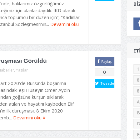
’nde, haklarımız özgürlüğümüz
BI
eğimiz için alanlardaydık. İKD olarak
nca toplumcu bir düzen için”, “Kadınlar
İstanbul Sözleşmesi’nin...
Devamını oku
ET
uruşması Görüldü
Paylaş
1
Haberler
,
Yazılar
0
8
art 2020’de Bursa’da boşanma
Tweetle
asındaki eşi Hüseyin Ömer Aydın
8
ından göğsüne kurşun sıkılarak
A
den atılan ve hayatını kaybeden Elif
’ın ilk duruşması, 8 Ekim 2020
B
emb...
Devamını oku
D
E