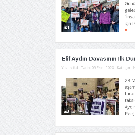
Günü
gelec
“İnsa
için 
Elif Aydın Davasının İlk D
Yazar:
ikd
Tarih:
09 Ekim 2020
Kategori:
29 M
aşam
taraf
taksi
Aydın
Perş