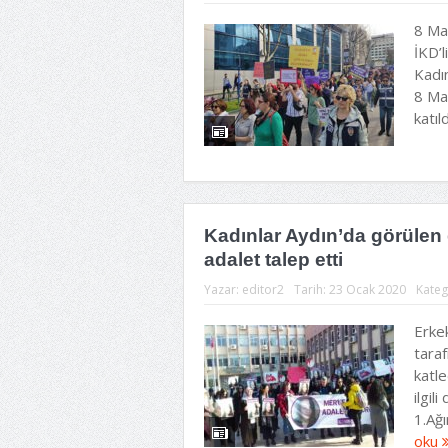
8 Ma
İKD’l
Kadın
8 Ma
katıl
Kadınlar Aydın’da görülen
adalet talep etti
Yazar:
editor2
Tarih:
23 Ocak 2020
Kateg
Erke
tara
katl
ilgil
1.Ağ
oku