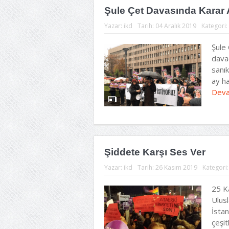
Şule Çet Davasında Karar 
Yazar:
ikd
Tarih:
04 Aralık 2019
Kategori:
Şule 
dava
sanı
ay ha
Deva
Şiddete Karşı Ses Ver
Yazar:
ikd
Tarih:
26 Kasım 2019
Kategori
25 K
Ulus
İstan
çeşit