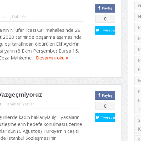
G
Paylaş
H
azılar
,
Haberler
0
K
’nın Nilüfer ilçesi Çalı mahallesinde 29
Tweetle
t 2020 tarihinde boşanma aşamasında
K
u eşi tarafından öldürülen Elif Aydın’ın
K
sı yarın (8 Ekim Perşembe) Bursa 15.
 Ceza Mahkeme...
Devamını oku
K
P
M
R
 Vazgeçmiyoruz
Paylaş
E
ri:
Haberler
,
Yazılar
0
T
ünlerde kadın haklarıyla ilgili yasaların
Tweetle
S
özleşmelerin hedefe konulması üzerine
K
lar dün (5 Ağustos) Türkiye’nin çeşitli
inde İstanbul Sözleşmesi’nin
S